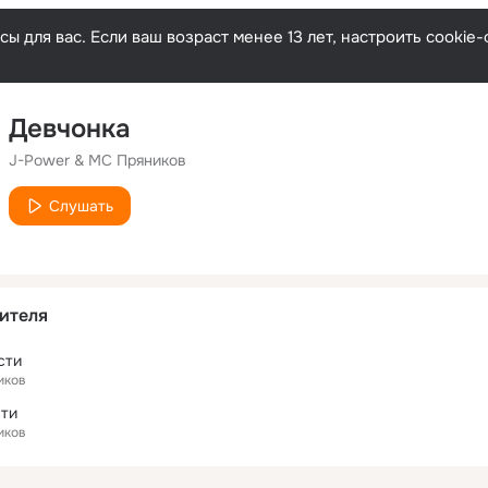
ы для вас. Если ваш возраст менее 13 лет, настроить cooki
Девчонка
J-Power & MC Пряников
Слушать
ителя
сти
иков
сти
иков