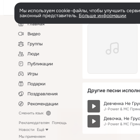
Мы используем cookie-файлы, чтобы улучшить сервис
законный представитель.
Больше информации
Левая
Главная
колонка
Видео
Группы
Люди
Публикации
Игры
Подарки
Другие песни исполн
Поздравления
Девченка Не Гру
Рекомендации
J-Power & MC Прян
Сменить язык
Девочка, Не Гру
Рекламодателям
Помощь
J-Power & MC Прян
Новости
Ещё
Мы применяем