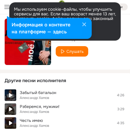
Войти
Мы используем cookie-файлы, чтобы улучшить
сервисы для вас. Если ваш возраст менее 13 лет,
настроить cookie-файлы должен ваш законный
представитель.
Больше информации
Информация о контенте
Ворон
Разрешить все
Настроить
на платформе — здесь
Александр Хамов
Слушать
Другие песни исполнителя
Забытый батальон
4:26
Александр Хамов
Рзберемся, мужики!
3:29
Александр Хамов
Честь имею
4:35
Александр Хамов