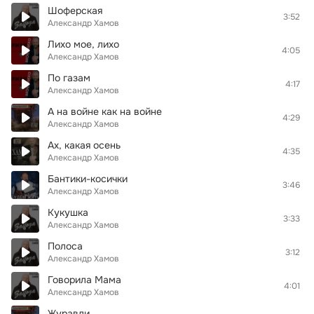
Шоферская
3:52
Александр Хамов
Лихо мое, лихо
4:05
Александр Хамов
По газам
4:17
Александр Хамов
А на войне как на войне
4:29
Александр Хамов
Ах, какая осень
4:35
Александр Хамов
Бантики-косички
3:46
Александр Хамов
Кукушка
3:33
Александр Хамов
Полоса
3:12
Александр Хамов
Говорила Мама
4:01
Александр Хамов
Журавли