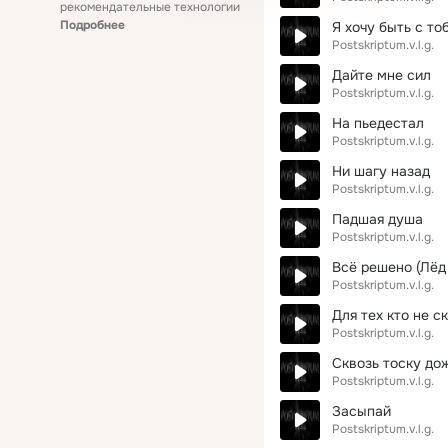
рекомендательные технологии
Подробнее
Я хочу быть с тоб
Postskriptum.v.l.g.
Дайте мне сил
Postskriptum.v.l.g.
На пьедестал
Postskriptum.v.l.g.
Ни шагу назад
Postskriptum.v.l.g.
Падшая душа
Postskriptum.v.l.g.
Всё решено (Лёд
Postskriptum.v.l.g.
Для тех кто не с
Postskriptum.v.l.g.
Сквозь тоску до
Postskriptum.v.l.g.
Засыпай
Postskriptum.v.l.g.