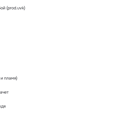
ой (prod.uvk)
 и пламя)
качет
ждя