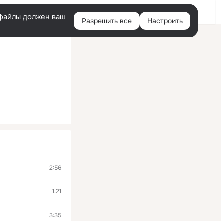
Войти
e-файлы должен ваш
Разрешить все
Настроить
Правая
колонка
2:56
1:21
3:35