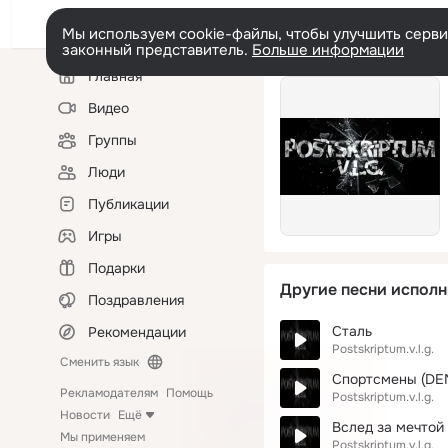
Мы используем cookie-файлы, чтобы улучшить сервис
законный представитель.
Больше информации
Левая
Главная
колонка
Видео
Группы
Люди
Публикации
Игры
Подарки
Другие песни исполн
Поздравления
Сталь
Рекомендации
Postskriptum.v.l.g.
Сменить язык
Спортсмены (DE
Рекламодателям
Помощь
Postskriptum.v.l.g.
Новости
Ещё
Вслед за мечтой
Мы применяем
Postskriptum.v.l.g.