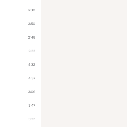
6:00
3:50
2:48
2:33
4:32
4:37
3:09
3:47
3:32