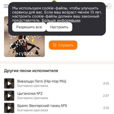
Войти
Мы используем cookie-файлы, чтобы улучшить
сервисы для вас. Если ваш возраст менее 13 лет,
настроить cookie-файлы должен ваш законный
представитель.
Больше информации
Танго Кумпарсита
Разрешить все
Настроить
Екатерина Цветаева
Слушать
Другие песни исполнителя
Вивальди Лето (Hip-Hop Mix)
4:10
Екатерина Цветаева
Цыганочка №2
2:37
Екатерина Цветаева
Брамс Венгерский танец №5
2:10
Екатерина Цветаева