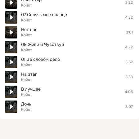
3:22
Койот
07.Спрячь мое солнце
4:32
Койот
Нет нас
3:01
Койот
08.Живи и Чувствуй
4:22
Койот
01.За словом дело
3:52
Койот
На этап
3:33
Койот
В лучшее
4:05
Койот
Дочь
3:07
Койот