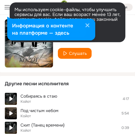
Войти
Мы используем cookie-файлы, чтобы улучшить
сервисы для вас. Если ваш возраст менее 13 лет,
настроить cookie-файлы должен ваш законный
представитель.
Больше информации
Информация о контенте
Поезда
Разрешить все
Настроить
на платформе — здесь
Койот
Слушать
Другие песни исполнителя
Собираясь в стаю
4:17
Койот
Под чистым небом
5:54
Койот
Скит (Танец времени)
0:39
Койот