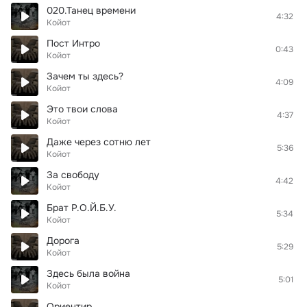
020.Танец времени
4:32
Койот
Пост Интро
0:43
Койот
Зачем ты здесь?
4:09
Койот
Это твои слова
4:37
Койот
Даже через сотню лет
5:36
Койот
За свободу
4:42
Койот
Брат Р.О.Й.Б.У.
5:34
Койот
Дорога
5:29
Койот
Здесь была война
5:01
Койот
Ориентир