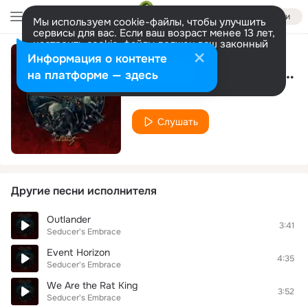
Войти
Мы используем cookie-файлы, чтобы улучшить
сервисы для вас. Если ваш возраст менее 13 лет,
настроить cookie-файлы должен ваш законный
представитель.
Больше информации
Информация о контенте
Dead Flowers Valley (Instrumental)
Разрешить все
Настроить
на платформе — здесь
Seducer's Embrace
Слушать
Другие песни исполнителя
Outlander
3:41
Seducer's Embrace
Event Horizon
4:35
Seducer's Embrace
We Are the Rat King
3:52
Seducer's Embrace