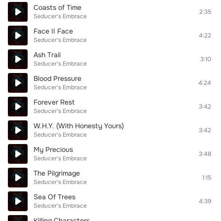
Coasts of Time
2:35
Seducer's Embrace
Face II Face
4:22
Seducer's Embrace
Ash Trail
3:10
Seducer's Embrace
Blood Pressure
4:24
Seducer's Embrace
Forever Rest
3:42
Seducer's Embrace
W.H.Y. (With Honesty Yours)
3:42
Seducer's Embrace
My Precious
3:48
Seducer's Embrace
The Pilgrimage
1:15
Seducer's Embrace
Sea Of Trees
4:39
Seducer's Embrace
Killing Characters