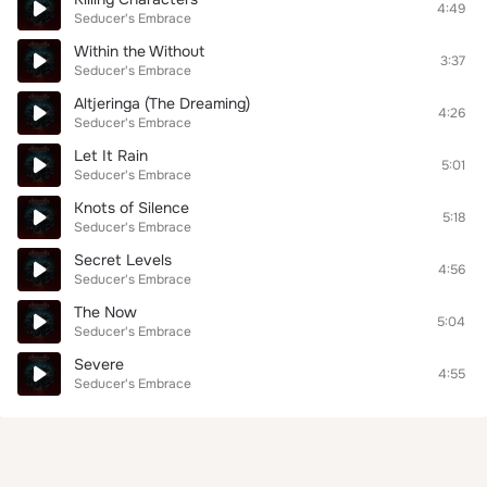
4:49
Seducer's Embrace
Within the Without
3:37
Seducer's Embrace
Altjeringa (The Dreaming)
4:26
Seducer's Embrace
Let It Rain
5:01
Seducer's Embrace
Knots of Silence
5:18
Seducer's Embrace
Secret Levels
4:56
Seducer's Embrace
The Now
5:04
Seducer's Embrace
Severe
4:55
Seducer's Embrace