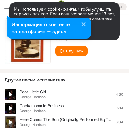
Войти
Мы используем cookie-файлы, чтобы улучшить
сервисы для вас. Если ваш возраст менее 13 лет,
настроить cookie-файлы должен ваш законный
представитель.
Больше информации
Информация о контенте
Bangla Desh
Разрешить все
Настроить
на платформе — здесь
George Harrison
Слушать
Другие песни исполнителя
Poor Little Girl
4:30
George Harrison
Cockamammie Business
5:14
George Harrison
Here Comes The Sun (Originally Performed By The Beatles) (Karaoke Version)
3:04
George Harrison