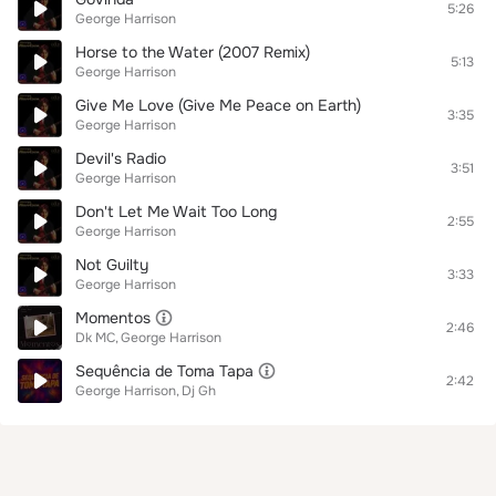
5:26
George Harrison
Horse to the Water (2007 Remix)
5:13
George Harrison
Give Me Love (Give Me Peace on Earth)
3:35
George Harrison
Devil's Radio
3:51
George Harrison
Don't Let Me Wait Too Long
2:55
George Harrison
Not Guilty
3:33
George Harrison
Momentos
2:46
Dk MC
George Harrison
Sequência de Toma Tapa
2:42
George Harrison
Dj Gh