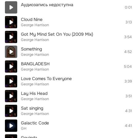
Аудиозапись недоступна
0:01
Cloud Nine
3:13
George Harrison
Got My Mind Set On You (2009 Mix)
3:54
George Harrison
Something
4:52
George Harrison
BANGLADESH
5:04
George Harrison
Love Comes To Everyone
3:39
George Harrison
Lay His Head
3:51
George Harrison
Sat singing
4:31
George Harrison
Galactic Code
4:41
GH
Govinda