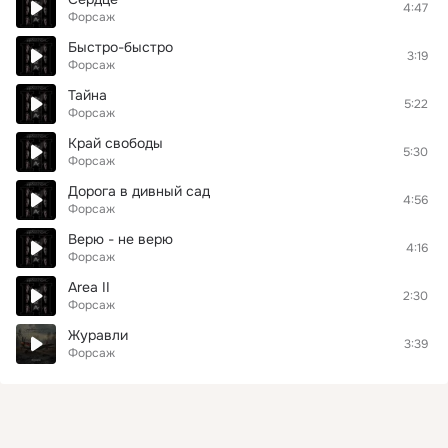
4:47
Форсаж
Быстро-быстро
3:19
Форсаж
Тайна
5:22
Форсаж
Край свободы
5:30
Форсаж
Дорога в дивный сад
4:56
Форсаж
Верю - не верю
4:16
Форсаж
Area II
2:30
Форсаж
Журавли
3:39
Форсаж