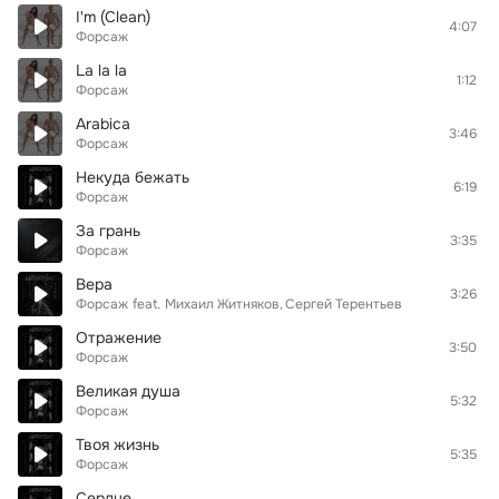
I'm (Clean)
4:07
Форсаж
La la la
1:12
Форсаж
Arabica
3:46
Форсаж
Некуда бежать
6:19
Форсаж
За грань
3:35
Форсаж
Вера
3:26
Форсаж
feat.
Михаил Житняков
Сергей Терентьев
Отражение
3:50
Форсаж
Великая душа
5:32
Форсаж
Твоя жизнь
5:35
Форсаж
Сердце