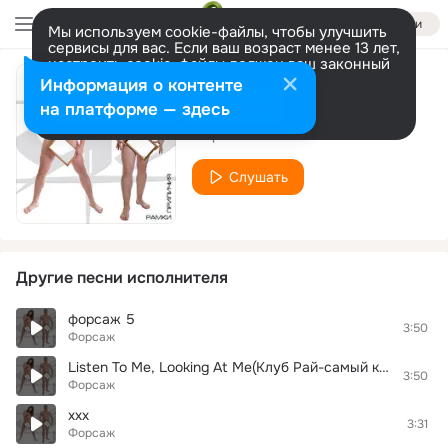
Войти
Мы используем cookie-файлы, чтобы улучшить
сервисы для вас. Если ваш возраст менее 13 лет,
настроить cookie-файлы должен ваш законный
представитель.
Больше информации
Информация о контенте
2
Разрешить все
Настроить
на платформе — здесь
Форсаж
Слушать
Другие песни исполнителя
форсаж 5
3:50
Форсаж
Listen To Me, Looking At Me(Клуб Рай-самый красивый медляк)
3:50
Форсаж
xxx
3:31
Форсаж