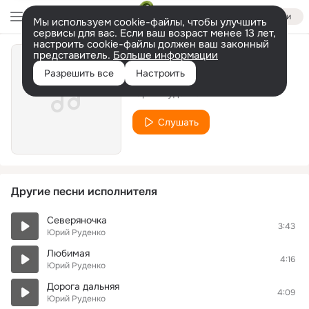
Войти
Мы используем cookie-файлы, чтобы улучшить
сервисы для вас. Если ваш возраст менее 13 лет,
настроить cookie-файлы должен ваш законный
представитель.
Больше информации
За Вас, Друзья
Разрешить все
Настроить
Юрий Руденко
Слушать
Другие песни исполнителя
Северяночка
3:43
Юрий Руденко
Любимая
4:16
Юрий Руденко
Дорога дальняя
4:09
Юрий Руденко