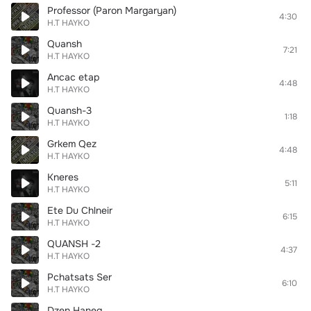
Professor (Paron Margaryan)
4:30
H.T HAYKO
Quansh
7:21
H.T HAYKO
Ancac etap
4:48
H.T HAYKO
Quansh-3
1:18
H.T HAYKO
Grkem Qez
4:48
H.T HAYKO
Kneres
5:11
H.T HAYKO
Ete Du Chlneir
6:15
H.T HAYKO
QUANSH -2
4:37
H.T HAYKO
Pchatsats Ser
6:10
H.T HAYKO
Dzen Haneq