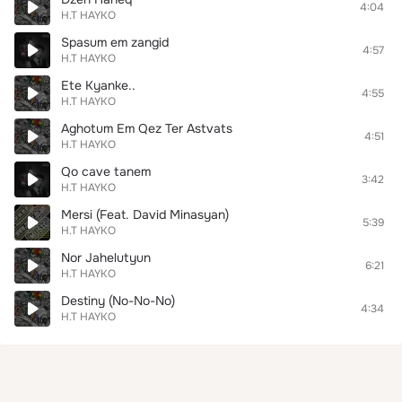
4:04
H.T HAYKO
Spasum em zangid
4:57
H.T HAYKO
Ete Kyanke..
4:55
H.T HAYKO
Aghotum Em Qez Ter Astvats
4:51
H.T HAYKO
Qo cave tanem
3:42
H.T HAYKO
Mersi (Feat. David Minasyan)
5:39
H.T HAYKO
Nor Jahelutyun
6:21
H.T HAYKO
Destiny (No-No-No)
4:34
H.T HAYKO