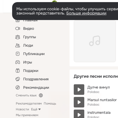
Мы используем cookie-файлы, чтобы улучшить сервис
законный представитель.
Больше информации
Левая
Главная
колонка
Видео
Группы
Люди
Публикации
Игры
Подарки
Другие песни исполн
Поздравления
Дулче винул
Рекомендации
Poloboc
Сменить язык
Marsul nuntasilor
Рекламодателям
Помощь
Poloboc
Новости
Ещё
instrumentala
Мы применяем
Poloboc