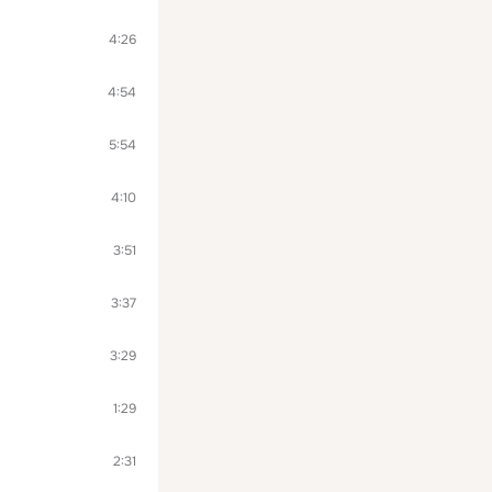
4:26
4:54
5:54
4:10
3:51
3:37
3:29
1:29
2:31