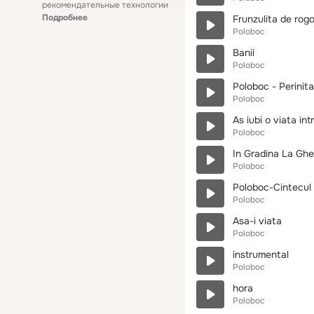
рекомендательные технологии
Подробнее
Frunzulita de rog
Poloboc
Banii
Poloboc
Poloboc - Perinita
Poloboc
As iubi o viata in
Poloboc
In Gradina La Ghe
Poloboc
Poloboc-Cintecul 
Poloboc
Asa-i viata
Poloboc
instrumental
Poloboc
hora
Poloboc