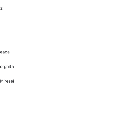
oz
treaga
orghita
Miresei