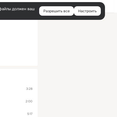
Войти
e-файлы должен ваш
Разрешить все
Настроить
Правая
колонка
3:28
2:00
5:17