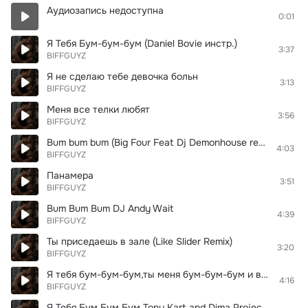
Аудиозапись недоступна
0:01
Я Тебя Бум-бум-бум (Daniel Bovie инстр.)
3:37
BIFFGUYZ
Я не сделаю тебе девочка больн
3:13
BIFFGUYZ
Меня все телки любят
3:56
BIFFGUYZ
Bum bum bum (Big Four Feat Dj Demonhouse remix)
4:03
BIFFGUYZ
Панамера
3:51
BIFFGUYZ
Bum Bum Bum DJ Andy Wait
4:39
BIFFGUYZ
Ты приседаешь в зале (Like Slider Remix)
3:20
BIFFGUYZ
Я тебя бум-бум-бум,ты меня бум-бум-бум и вместе бум-бум-бум,с тобою бум-бум бум,текила бум-бум-бум,п
4:16
BIFFGUYZ
Я Тебя Бум Бум Бум Tony Kart and Dima Project & DJ DRON remix