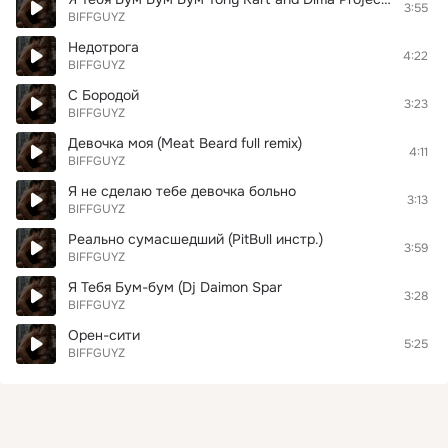
3:55
BIFFGUYZ
Недотрога
4:22
BIFFGUYZ
С Бородой
3:23
BIFFGUYZ
Девочка моя (Meat Beard full remix)
4:11
BIFFGUYZ
Я не сделаю тебе девочка больно
3:13
BIFFGUYZ
Реально сумасшедший (PitBull инстр.)
3:59
BIFFGUYZ
Я Тебя Бум-бум (Dj Daimon Spar
3:28
BIFFGUYZ
Орен-сити
5:25
BIFFGUYZ