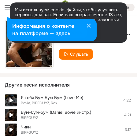
Войти
Мы используем cookie-файлы, чтобы улучшить
сервисы для вас. Если ваш возраст менее 13 лет,
настроить cookie-файлы должен ваш законный
представитель.
Больше информации
Информация о контенте
Bum Bum Bum (DJ Andy Wait DFM Radio Remix)
Разрешить все
Настроить
на платформе — здесь
BIFFGUYZ
Слушать
Другие песни исполнителя
Я тебя Бум Бум Бум (Love Me)
4:22
Bovie
BIFFGUYZ
Rox
Бум-бум-бум (Daniel Bovie инстр.)
4:21
BIFFGUYZ
Чики
3:17
BIFFGUYZ