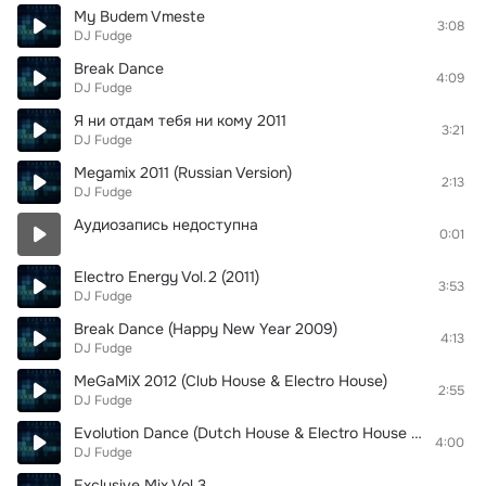
My Budem Vmeste
3:08
DJ Fudge
Break Dance
4:09
DJ Fudge
Я ни отдам тебя ни кому 2011
3:21
DJ Fudge
Megamix 2011 (Russian Version)
2:13
DJ Fudge
Аудиозапись недоступна
0:01
Electro Energy Vol.2 (2011)
3:53
DJ Fudge
Break Dance (Happy New Year 2009)
4:13
DJ Fudge
MeGaMiX 2012 (Club House & Electro House)
2:55
DJ Fudge
Evolution Dance (Dutch House & Electro House 2011)
4:00
DJ Fudge
Exclusive Mix Vol.3