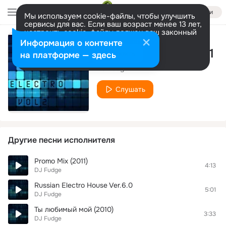
Войти
Мы используем cookie-файлы, чтобы улучшить
сервисы для вас. Если ваш возраст менее 13 лет,
настроить cookie-файлы должен ваш законный
представитель.
Больше информации
Информация о контенте
Session Electro Vol.1
Разрешить все
Настроить
на платформе — здесь
DJ Fudge
Слушать
Другие песни исполнителя
Promo Mix (2011)
4:13
DJ Fudge
Russian Electro House Ver.6.0
5:01
DJ Fudge
Ты любимый мой (2010)
3:33
DJ Fudge