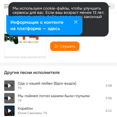
Войти
Мы используем cookie-файлы, чтобы улучшить
сервисы для вас. Если ваш возраст менее 13 лет,
настроить cookie-файлы должен ваш законный
представитель.
Больше информации
Информация о контенте
Ты здесь
Разрешить все
Настроить
на платформе — здесь
Т9
Слушать
Другие песни исполнителя
Ода о нашей любви (Вдох-выдох)
3:58
Т9
Мы поймем потом какими были глупыми
3:56
Т9
Корабли
4:22
Юлия Савичева
Т9