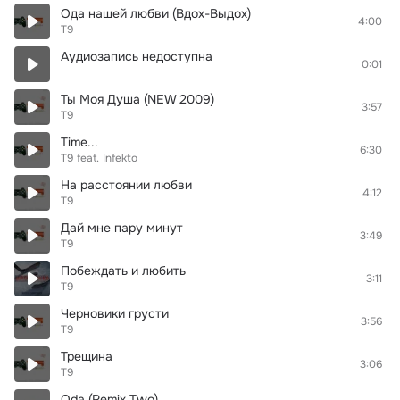
Ода нашей любви (Вдох-Выдох)
4:00
Т9
Аудиозапись недоступна
0:01
Ты Моя Душа (NEW 2009)
3:57
Т9
Time...
6:30
Т9
feat.
Infekto
На расстоянии любви
4:12
Т9
Дай мне пару минут
3:49
Т9
Побеждать и любить
3:11
Т9
Черновики грусти
3:56
Т9
Трещина
3:06
Т9
Oda (Remix Two)