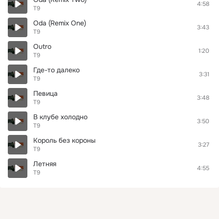
4:58
Т9
Oda (Remix One)
3:43
Т9
Outro
1:20
Т9
Где-то далеко
3:31
Т9
Певица
3:48
Т9
В клубе холодно
3:50
Т9
Король без короны
3:27
Т9
Летняя
4:55
Т9