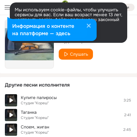
Войти
Мы используем cookie-файлы, чтобы улучшить
сервисы для вас. Если ваш возраст менее 13 лет,
настроить cookie-файлы должен ваш законный
представитель.
Больше информации
Информация о контенте
Сенечка
Разрешить все
Настроить
на платформе — здесь
Студия "Кореш"
Слушать
Другие песни исполнителя
Купите папиросы
3:25
Студия "Кореш"
Таганка
2:41
Студия "Кореш"
Споем, жиган
2:45
Студия "Кореш"