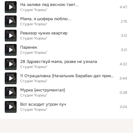
На заливе лед весною тает...
4:47
Студия "Кореш"
Мама, я шофера люблю...
2:15
Студия "Кореш"
Ревизор чужих квартир
3:12
Студия "Кореш"
Паренек
3:21
Студия "Кореш"
28 Здравствуй мама, разве не узнала
4:22
Студия "Кореш"
11 Отрацаловка (Начальник Барабан дал приказ) - Заборский Александр
3:44
Студия "Кореш"
Мурка (инструментал)
0:28
Студия "Кореш"
Вот всходит утром луч
3:24
Студия "Кореш"