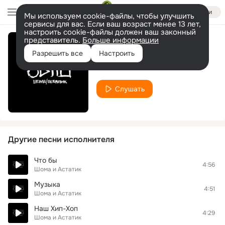
Войти
Мы используем cookie-файлы, чтобы улучшить
сервисы для вас. Если ваш возраст менее 13 лет,
настроить cookie-файлы должен ваш законный
представитель.
Больше информации
Последний снег
Разрешить все
Настроить
Шома и Астатик
Слушать
Другие песни исполнителя
Что бы
4:56
Шома и Астатик
Музыка
4:51
Шома и Астатик
Наш Хип-Хоп
4:29
Шома и Астатик