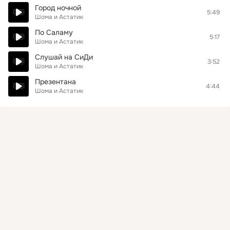
Город ночной
5:49
Шома и Астатик
По Саламу
5:17
Шома и Астатик
Слушай на СиДи
3:52
Шома и Астатик
Презентана
4:44
Шома и Астатик