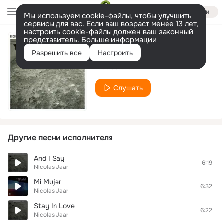
Войти
Мы используем cookie-файлы, чтобы улучшить
сервисы для вас. Если ваш возраст менее 13 лет,
настроить cookie-файлы должен ваш законный
представитель.
Больше информации
Love Teacher
Разрешить все
Настроить
Nicolas Jaar
Слушать
Другие песни исполнителя
And I Say
6:19
Nicolas Jaar
Mi Mujer
6:32
Nicolas Jaar
Stay In Love
6:22
Nicolas Jaar