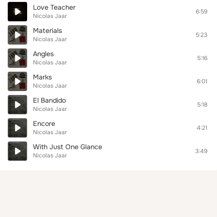
Love Teacher
6:59
Nicolas Jaar
Materials
5:23
Nicolas Jaar
Angles
5:16
Nicolas Jaar
Marks
6:01
Nicolas Jaar
El Bandido
5:18
Nicolas Jaar
Encore
4:21
Nicolas Jaar
With Just One Glance
3:49
Nicolas Jaar