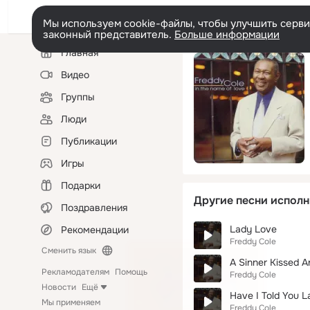
Мы используем cookie-файлы, чтобы улучшить сервис
законный представитель.
Больше информации
Левая
Главная
колонка
Видео
Группы
Люди
Публикации
Игры
Подарки
Другие песни исполн
Поздравления
Lady Love
Рекомендации
Freddy Cole
Сменить язык
A Sinner Kissed A
Рекламодателям
Помощь
Freddy Cole
Новости
Ещё
Have I Told You L
Мы применяем
Freddy Cole