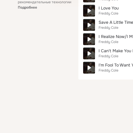
рекомендательные технологии
Подробнее
I Love You
Freddy Cole
Save A Little Tim
Freddy Cole
I Realize Now/I M
Freddy Cole
I Can't Make You
Freddy Cole
I'm Fool To Want 
Freddy Cole