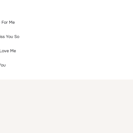
e For Me
iss You So
 Love Me
You