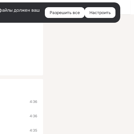
Войти
e-файлы должен ваш
Разрешить все
Настроить
Правая
колонка
4:36
4:36
4:35