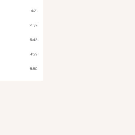
4:21
4:37
5:48
4:29
5:50