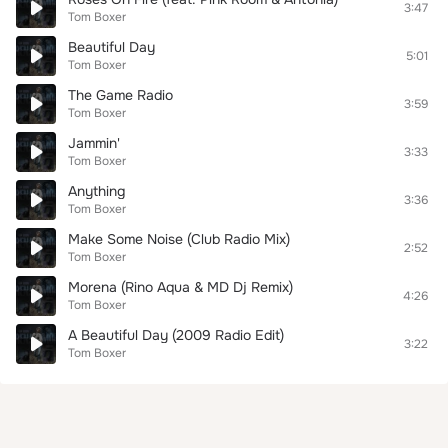
3:47
Tom Boxer
Beautiful Day
5:01
Tom Boxer
The Game Radio
3:59
Tom Boxer
Jammin'
3:33
Tom Boxer
Anything
3:36
Tom Boxer
Make Some Noise (Club Radio Mix)
2:52
Tom Boxer
Morena (Rino Aqua & MD Dj Remix)
4:26
Tom Boxer
A Beautiful Day (2009 Radio Edit)
3:22
Tom Boxer