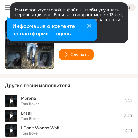
Войти
Мы используем cookie-файлы, чтобы улучшить
сервисы для вас. Если ваш возраст менее 13 лет,
настроить cookie-файлы должен ваш законный
представитель.
Больше информации
Информация о контенте
Bad Cartoon
Разрешить все
Настроить
на платформе — здесь
Tom Boxer
Слушать
Другие песни исполнителя
Morena
3:36
Tom Boxer
Brasil
3:43
Tom Boxer
I Don't Wanna Wait
4:21
Tom Boxer