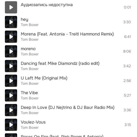
Аудиозапись недоступна
0:01
hey
3:30
Tom Boxer
Morena (Feat. Antonia - Treitl Hammond Remix)
6:41
Tom Boxer
moreno
8:06
Tom Boxer
Dancing feat Mike Diamondz (radio edit)
3:42
Tom Boxer
U Left Me (Original Mix)
2:56
Tom Boxer
The Vibe
5:27
Tom Boxer
Deep In Love (DJ Nejtrino & DJ Baur Radio Mix)
3:36
Tom Boxer
Voulez-Vous
3:15
Tom Boxer
Roses On Fire (feat. Pink Room & Antonia)