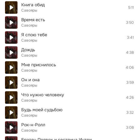
Книга обид
5:11
Савояры
Время есть
3:50
Савояры
Я спою тебе
3:41
Савояры
Дождь
4:38
Савояры
Мне приснилось
4:06
Савояры
Он и она
3:59
Савояры
Что нужно человеку
4:26
Савояры
Будь моей судьбою
3:32
Савояры
Рок-н-Ролл
3:08
Савояры
Братец Подвох и сестрица Интри