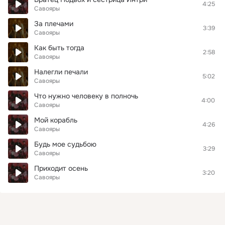
4:25
Савояры
За плечами
3:39
Савояры
Как быть тогда
2:58
Савояры
Налегли печали
5:02
Савояры
Что нужно человеку в полночь
4:00
Савояры
Мой корабль
4:26
Савояры
Будь мое судьбою
3:29
Савояры
Приходит осень
3:20
Савояры