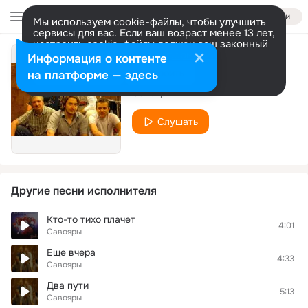
Войти
Мы используем cookie-файлы, чтобы улучшить
сервисы для вас. Если ваш возраст менее 13 лет,
настроить cookie-файлы должен ваш законный
представитель.
Больше информации
Информация о контенте
Военные игрушки
Разрешить все
Настроить
на платформе — здесь
Савояры
Слушать
Другие песни исполнителя
Кто-то тихо плачет
4:01
Савояры
Еще вчера
4:33
Савояры
Два пути
5:13
Савояры