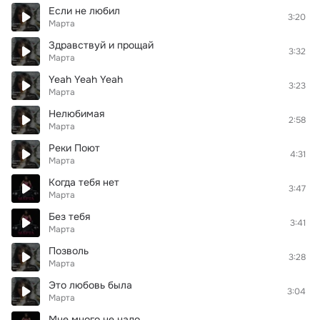
Если не любил
3:20
Марта
Здравствуй и прощай
3:32
Марта
Yeah Yeah Yeah
3:23
Марта
Нелюбимая
2:58
Марта
Реки Поют
4:31
Марта
Когда тебя нет
3:47
Марта
Без тебя
3:41
Марта
Позволь
3:28
Марта
Это любовь была
3:04
Марта
Мне много не надо