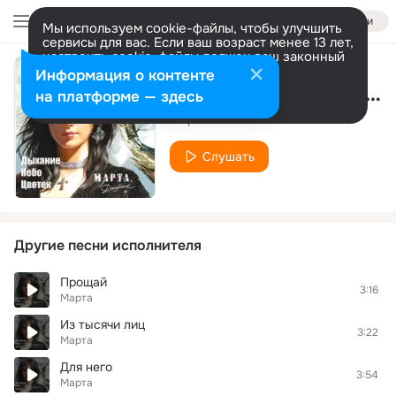
Войти
Мы используем cookie-файлы, чтобы улучшить
сервисы для вас. Если ваш возраст менее 13 лет,
настроить cookie-файлы должен ваш законный
представитель.
Больше информации
Информация о контенте
Ромашки (Evro-Rmx)
Разрешить все
Настроить
на платформе — здесь
Марта
Слушать
Другие песни исполнителя
Прощай
3:16
Марта
Из тысячи лиц
3:22
Марта
Для него
3:54
Марта