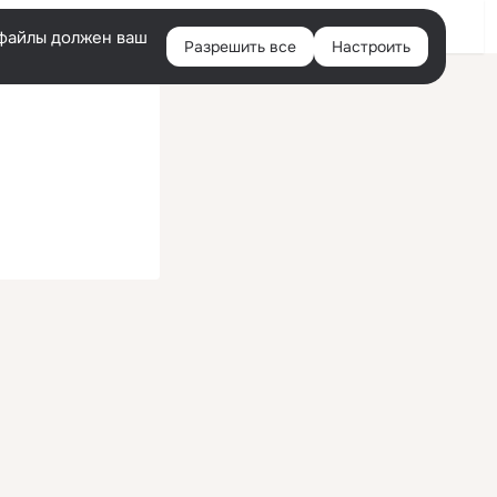
Войти
e-файлы должен ваш
Разрешить все
Настроить
Правая
колонка