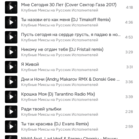
Мне Сегодня 30 Лет (Сover Сектор Газа 2017)
4:18
Клубные Миксы на Русских Исполнителей
Ты назови его как меня (DJ Timakoff Remix)
4:36
Клубные Миксы на Русских Исполнителей
Пусть сегодня на сердце грусть, я падаю в ночь без чувств....(Dfm mix 2010)
4:53
Клубные Миксы на Русских Исполнителей
Никому не отдам тебя (DJ Fristail remix)
3:29
Клубные Миксы на Русских Исполнителей
Я Живой
3:31
Клубные Миксы на Русских Исполнителей
Дни и Ночи (Andry Makarov RMX & Donski Gee Remake)
3:36
Клубные Миксы на Русских Исполнителей
Крошка Моя (Dj Tarantino Radio Mix)
3:39
Клубные Миксы на Русских Исполнителей
Ради твоей улыбки
2:28
Клубные Миксы на Русских Исполнителей
Ты так красива (DJ Evans Remix)
2:59
Клубные Миксы на Русских Исполнителей
NikitA feat. Lad Idorf & Sergey Chorniy - Машина (Black Club Mix)