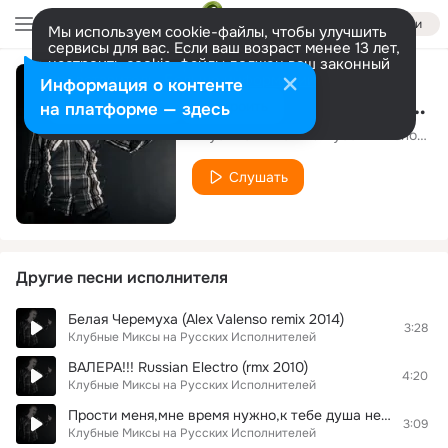
Войти
Мы используем cookie-файлы, чтобы улучшить
сервисы для вас. Если ваш возраст менее 13 лет,
настроить cookie-файлы должен ваш законный
представитель.
Больше информации
Информация о контенте
Я тебя бум бум бум (Dj~Bogdan Remix 2012)
Разрешить все
Настроить
на платформе — здесь
Клубные Миксы на Русских Исполнителей
Слушать
Другие песни исполнителя
Белая Черемуха (Alex Valenso remix 2014)
3:28
Клубные Миксы на Русских Исполнителей
ВАЛЕРА!!! Russian Electro (rmx 2010)
4:20
Клубные Миксы на Русских Исполнителей
Прости меня,мне время нужно,к тебе душа неравнодушна (Remix 2010)
3:09
Клубные Миксы на Русских Исполнителей