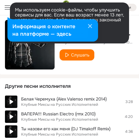
Войти
Мы используем cookie-файлы, чтобы улучшить
сервисы для вас. Если ваш возраст менее 13 лет,
настроить cookie-файлы должен ваш законный
представитель.
Больше информации
Информация о контенте
Прости меня,мне время нужно,к тебе душа неравнодушна (Remix 2010)
Разрешить все
Настроить
на платформе — здесь
Клубные Миксы на Русских Исполнителей
Слушать
Другие песни исполнителя
Белая Черемуха (Alex Valenso remix 2014)
3:28
Клубные Миксы на Русских Исполнителей
ВАЛЕРА!!! Russian Electro (rmx 2010)
4:20
Клубные Миксы на Русских Исполнителей
Ты назови его как меня (DJ Timakoff Remix)
4:36
Клубные Миксы на Русских Исполнителей