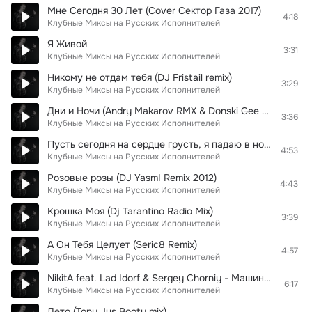
Мне Сегодня 30 Лет (Сover Сектор Газа 2017)
4:18
Клубные Миксы на Русских Исполнителей
Я Живой
3:31
Клубные Миксы на Русских Исполнителей
Никому не отдам тебя (DJ Fristail remix)
3:29
Клубные Миксы на Русских Исполнителей
Дни и Ночи (Andry Makarov RMX & Donski Gee Remake)
3:36
Клубные Миксы на Русских Исполнителей
Пусть сегодня на сердце грусть, я падаю в ночь без чувств....(Dfm mix 2010)
4:53
Клубные Миксы на Русских Исполнителей
Розовые розы (DJ YasmI Remix 2012)
4:43
Клубные Миксы на Русских Исполнителей
Крошка Моя (Dj Tarantino Radio Mix)
3:39
Клубные Миксы на Русских Исполнителей
А Он Тебя Целует (Seric8 Remix)
4:57
Клубные Миксы на Русских Исполнителей
NikitA feat. Lad Idorf & Sergey Chorniy - Машина (Black Club Mix)
6:17
Клубные Миксы на Русских Исполнителей
Лето (Tony Jus Booty mix)