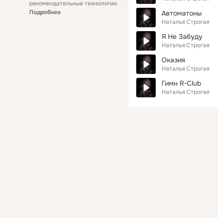
рекомендательные технологии
Подробнее
Автоматоны
Наталья Строгая
Я Не Забуду
Наталья Строгая
Оказия
Наталья Строгая
Гимн R-Club
Наталья Строгая