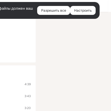
Войти
e-файлы должен ваш
Разрешить все
Настроить
Правая
колонка
4:39
3:43
3:20