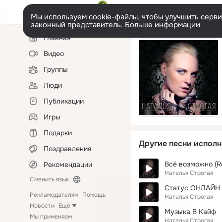
Мы используем cookie-файлы, чтобы улучшить сервис
законный представитель.
Больше информации
Левая
Главная
колонка
Видео
Группы
Люди
Публикации
Игры
Подарки
Другие песни исполн
Поздравления
Всё возможно (R
Рекомендации
Наталья Строгая
Сменить язык
Статус ОНЛАЙН
Рекламодателям
Помощь
Наталья Строгая
Новости
Ещё
Музыка В Кайф
Мы применяем
Наталья Строгая