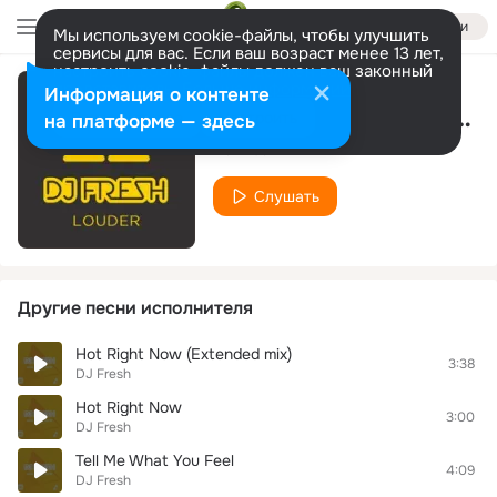
Войти
Мы используем cookie-файлы, чтобы улучшить
сервисы для вас. Если ваш возраст менее 13 лет,
настроить cookie-файлы должен ваш законный
представитель.
Больше информации
Информация о контенте
Louder (Feat. Sian Evans) (Club Mix)
Разрешить все
Настроить
на платформе — здесь
DJ Fresh
Слушать
Другие песни исполнителя
Hot Right Now (Extended mix)
3:38
DJ Fresh
Hot Right Now
3:00
DJ Fresh
Tell Me What You Feel
4:09
DJ Fresh