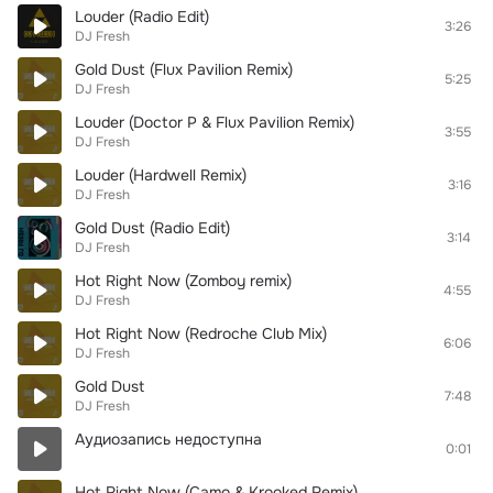
Louder (Radio Edit)
3:26
DJ Fresh
Gold Dust (Flux Pavilion Remix)
5:25
DJ Fresh
Louder (Doctor P & Flux Pavilion Remix)
3:55
DJ Fresh
Louder (Hardwell Remix)
3:16
DJ Fresh
Gold Dust (Radio Edit)
3:14
DJ Fresh
Hot Right Now (Zomboy remix)
4:55
DJ Fresh
Hot Right Now (Redroche Club Mix)
6:06
DJ Fresh
Gold Dust
7:48
DJ Fresh
Аудиозапись недоступна
0:01
Hot Right Now (Camo & Krooked Remix)