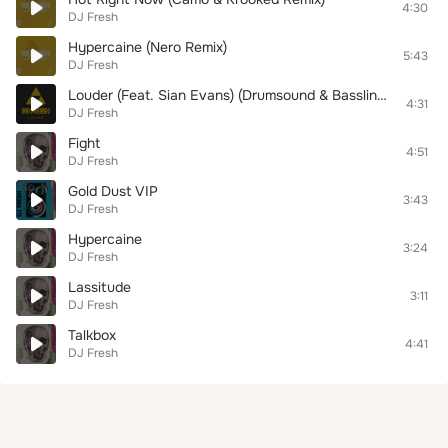
4:30
DJ Fresh
Hypercaine (Nero Remix)
5:43
DJ Fresh
Louder (Feat. Sian Evans) (Drumsound & Bassline Smith Remix)
4:31
DJ Fresh
Fight
4:51
DJ Fresh
Gold Dust VIP
3:43
DJ Fresh
Hypercaine
3:24
DJ Fresh
Lassitude
3:11
DJ Fresh
Talkbox
4:41
DJ Fresh