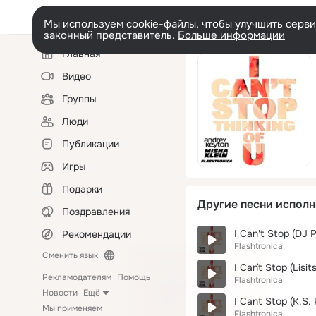
Мы используем cookie-файлы, чтобы улучшить сервис
законный представитель.
Больше информации
Левая
Главная
колонка
Видео
Группы
Люди
Публикации
Игры
Подарки
Другие песни исполн
Поздравления
I Can't Stop (DJ P
Рекомендации
Flashtronica
Сменить язык
I Can`t Stop (Lisi
Рекламодателям
Помощь
Flashtronica
Новости
Ещё
I Cant Stop (K.S.
Мы применяем
Flashtronica