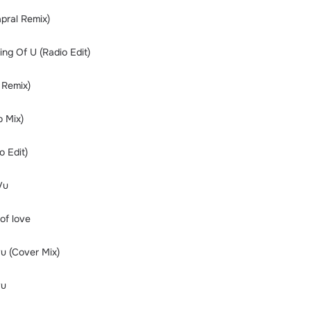
apral Remix)
ing Of U (Radio Edit)
 Remix)
o Mix)
o Edit)
Vu
of love
vu (Cover Mix)
vu