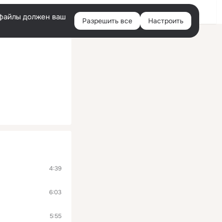
Войти
e-файлы должен ваш
Разрешить все
Настроить
Правая
колонка
4:39
6:03
5:55