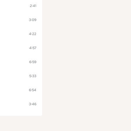
2:41
3:09
4:22
4:57
6:59
5:33
6:54
3:46