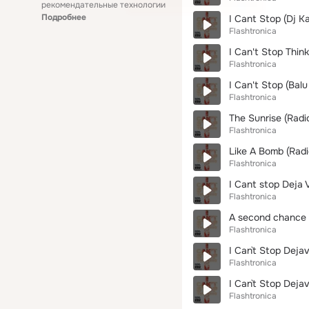
рекомендательные технологии
Подробнее
I Cant Stop (Dj K
Flashtronica
I Can't Stop Think
Flashtronica
I Can't Stop (Balu
Flashtronica
The Sunrise (Radi
Flashtronica
Like A Bomb (Radi
Flashtronica
I Cant stop Deja 
Flashtronica
A second chance 
Flashtronica
I Can`t Stop Deja
Flashtronica
I Can`t Stop Deja
Flashtronica