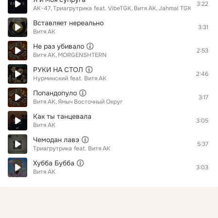
3:22
АК-47
Триагрутрика
feat.
VibeTGK
Витя АК
Jahmal TGK
Вставляет нереально
3:31
Витя АК
Не раз убивало
2:53
Витя АК
MORGENSHTERN
РУКИ НА СТОЛ
2:46
Нурминский
feat.
Витя АК
Попандопуло
3:17
Витя АК
Ямыч Восточный Округ
Как ты танцевала
3:05
Витя АК
Чемодан лавэ
5:37
Триагрутрика
feat.
Витя АК
Хубба Бубба
3:03
Витя АК