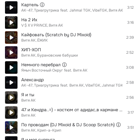
Картель
3:12
АК-47
Триагрутрика
feat.
Jahmal TGK
VibeTGK
Витя АК
На 2 Их
3:16
V $ X V PRiNCE
Витя АК
Кайфовать (Scratch by DJ Mixoid)
2:39
Витя АК
ЁЖИК
ХИП-ХОП
2:52
Витя АК
Бурановские бабушки
Немного перебрал
3:08
Ямыч Восточный Округ
feat.
Витя АК
Александр
2:58
АК-47
Триагрутрика
feat.
Витя АК
VibeTGK
Jahmal TGK
Я и ты
2:56
Витя АК
47 и Кендра..=) - костюм от адидас,в кармане кента пачка.тонирована тачка,презерватив и жвачка..в бардачке заначка стерео покачка..... заебали сука на хуй блядь звонить засранцы!!!
3:17
Витя АК
По проводам (DJ Mixoid & DJ Scoop Scratch)
3:51
Витя АК
Крип-а-Крип
Я и моя супруга