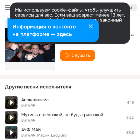
Войти
Мы используем cookie-файлы, чтобы улучшить
сервисы для вас. Если ваш возраст менее 13 лет,
настроить cookie-файлы должен ваш законный
представитель.
Больше информации
Информация о контенте
Слышь Малыш (Remix)
Разрешить все
Настроить
на платформе — здесь
Витя АК
Слушать
Другие песни исполнителя
Апокалипсис
4:19
Витя АК
Мутишь с девочкой, не будь тряпочкой
5:22
Витя АК
АУФ МАN
4:08
Витя АК
Мафик
Lady Bro