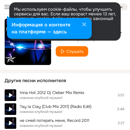
Войти
Мы используем cookie-файлы, чтобы улучшить
сервисы для вас. Если ваш возраст менее 13 лет,
настроить cookie-файлы должен ваш законный
представитель.
Больше информации
Информация о контенте
DJ Serega Kushakov Progressive Party (X-Killer remix 2011)
Разрешить все
Настроить
на платформе — здесь
новинки клубной музыки!
Слушать
Другие песни исполнителя
Inna Hot 2012 Dj Cleber Mix Remix
3:57
новинки клубной музыки!
?ay Ia Ciay (Club Mix 2011) (Radio Edit)
3:48
новинки клубной музыки!
не смей потерять меня, Record 2011
3:27
новинки клубной музыки!