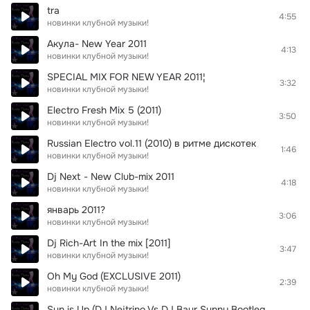
tra
4:55
новинки клубной музыки!
Акула- New Year 2011
4:13
новинки клубной музыки!
SPECIAL MIX FOR NEW YEAR 2011¦
3:32
новинки клубной музыки!
Electro Fresh Mix 5 (2011)
3:50
новинки клубной музыки!
Russian Electro vol.11 (2010) в ритме дискотек
1:46
новинки клубной музыки!
Dj Next - New Club-mix 2011
4:18
новинки клубной музыки!
январь 2011?
3:06
новинки клубной музыки!
Dj Rich-Art In the mix [2011]
3:47
новинки клубной музыки!
Oh My God (EXCLUSIVE 2011)
2:39
новинки клубной музыки!
Sun is Up (DJ Nejtrino Vs DJ Baur Sunny Bootleg) mix 2011