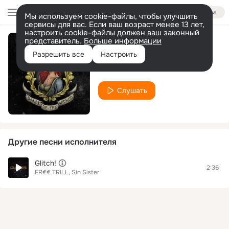
Войти
Мы используем cookie-файлы, чтобы улучшить
сервисы для вас. Если ваш возраст менее 13 лет,
настроить cookie-файлы должен ваш законный
представитель.
Больше информации
Dirty Damn
Разрешить все
Настроить
Sister Sin
Слушать
Другие песни исполнителя
Glitch!
2:36
FR€€ TRILL, Sin Sister