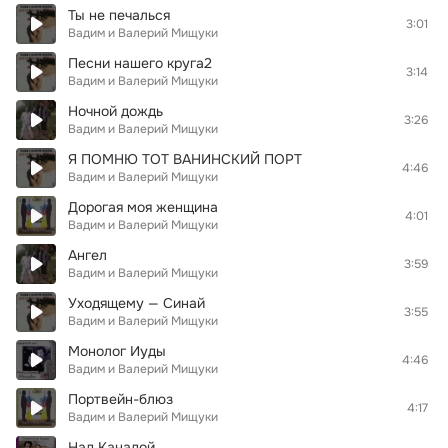
Ты не печалься
3:01
Вадим и Валерий Мищуки
Песни нашего круга2
3:14
Вадим и Валерий Мищуки
Ночной дождь
3:26
Вадим и Валерий Мищуки
Я ПОМНЮ ТОТ ВАНИНСКИЙ ПОРТ
4:46
Вадим и Валерий Мищуки
Дорогая моя женщина
4:01
Вадим и Валерий Мищуки
Ангел
3:59
Вадим и Валерий Мищуки
Уходящему — Синай
3:55
Вадим и Валерий Мищуки
Монолог Иуды
4:46
Вадим и Валерий Мищуки
Портвейн-блюз
4:17
Вадим и Валерий Мищуки
Над Канадой