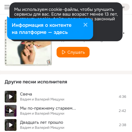
Войти
Мы используем cookie-файлы, чтобы улучшить
сервисы для вас. Если ваш возраст менее 13 лет,
настроить cookie-файлы должен ваш законный
представитель.
Больше информации
Информация о контенте
Не поговорили 2 (Из к/ф "Всего один поворот")
Разрешить все
Настроить
на платформе — здесь
Вадим и Валерий Мищуки
Слушать
Другие песни исполнителя
Свеча
4:36
Вадим и Валерий Мищуки
Мы по-прежнему стареем...
2:42
Вадим и Валерий Мищуки
Двадцать лет прошло
2:38
Вадим и Валерий Мищуки