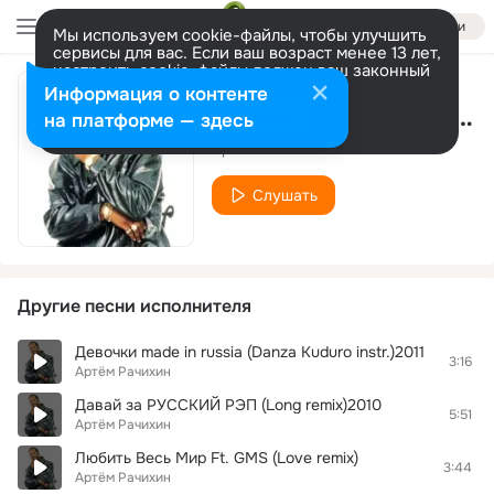
Войти
Мы используем cookie-файлы, чтобы улучшить
сервисы для вас. Если ваш возраст менее 13 лет,
настроить cookie-файлы должен ваш законный
представитель.
Больше информации
Информация о контенте
Палитра(Perfect Day remix 2011)
Разрешить все
Настроить
на платформе — здесь
Артём Рачихин
Слушать
Другие песни исполнителя
Девочки made in russia (Danza Kuduro instr.)2011
3:16
Артём Рачихин
Давай за РУССКИЙ РЭП (Long remix)2010
5:51
Артём Рачихин
Любить Весь Мир Ft. GMS (Love remix)
3:44
Артём Рачихин