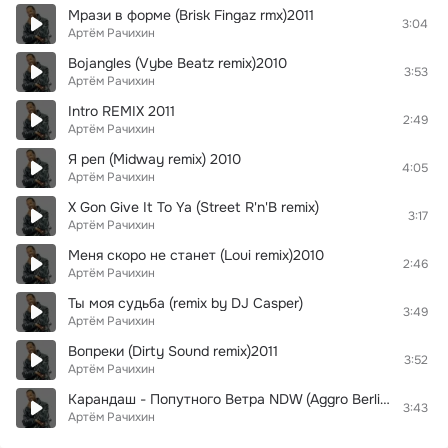
Мрази в форме (Brisk Fingaz rmx)2011
3:04
Артём Рачихин
Bojangles (Vybe Beatz remix)2010
3:53
Артём Рачихин
Intro REMIX 2011
2:49
Артём Рачихин
Я реп (Midway remix) 2010
4:05
Артём Рачихин
X Gon Give It To Ya (Street R'n'B remix)
3:17
Артём Рачихин
Меня скоро не станет (Loui remix)2010
2:46
Артём Рачихин
Ты моя судьба (remix by DJ Casper)
3:49
Артём Рачихин
Вопреки (Dirty Sound remix)2011
3:52
Артём Рачихин
Карандаш - Попутного Ветра NDW (Aggro Berlin remix)
3:43
Артём Рачихин