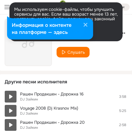
Войти
Мы используем cookie-файлы, чтобы улучшить
сервисы для вас. Если ваш возраст менее 13 лет,
настроить cookie-файлы должен ваш законный
представитель.
Больше информации
Информация о контенте
Гламурный Микс (Букинг: +79052752963)
Разрешить все
Настроить
на платформе — здесь
DJ Зайкин
Слушать
Другие песни исполнителя
Рашен Продакшен - Дорожка 16
3:58
DJ Зайкин
Voyage 2008 (Dj Krasnov Mix)
5:25
DJ Зайкин
Рашен Продакшен - Дорожка 20
2:58
DJ Зайкин