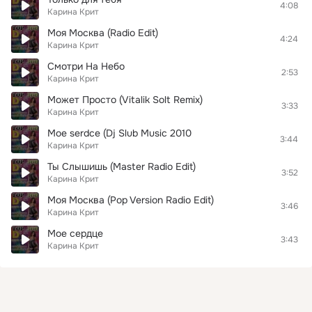
4:08
Карина Крит
Моя Москва (Radio Edit)
4:24
Карина Крит
Смотри На Небо
2:53
Карина Крит
Может Просто (Vitalik Solt Remix)
3:33
Карина Крит
Moe serdce (Dj Slub Music 2010
3:44
Карина Крит
Ты Слышишь (Master Radio Edit)
3:52
Карина Крит
Моя Москва (Pop Version Radio Edit)
3:46
Карина Крит
Мое сердце
3:43
Карина Крит