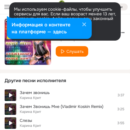
Войти
Мы используем cookie-файлы, чтобы улучшить
сервисы для вас. Если ваш возраст менее 13 лет,
настроить cookie-файлы должен ваш законный
представитель.
Больше информации
Информация о контенте
Смотри на небо (Club Version)
Разрешить все
Настроить
на платформе — здесь
Карина Крит
Слушать
Другие песни исполнителя
Зачем звонишь
3:37
Карина Крит
Зачем Звонишь Мне (Vladimir Koskin Remix)
3:25
Карина Крит
Слезы
3:55
Карина Крит