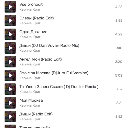
Vse prohodit
4:23
Карина Крит
Слезы (Radio Edit)
3:55
Карина Крит
Одно Дыхание
4:22
Карина Крит
Дыши (DJ Dan Vovan Radio Mix)
3:10
Карина Крит
Ангел Мой (Radio Edit)
3:20
Карина Крит
Это моя Москва (DjJura Full Version)
5:09
Карина Крит
Ты Ушел Зачем Скажи ( Dj Doctor Remix )
3:37
Карина Крит
Моя Москва
3:21
Карина Крит
Дыши (Radio Edit)
3:52
Карина Крит
Только для тебя