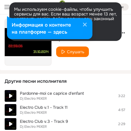
Войти
Мы используем cookie-файлы, чтобы улучшить
сервисы для вас. Если ваш возраст менее 13 лет,
настроить cookie-файлы должен ваш законный
представитель.
Больше информации
Информация о контенте
Electro Club v.2 - Track 6
Разрешить все
Настроить
на платформе — здесь
Dj Electro MiXER
Слушать
Другие песни исполнителя
Pardonne-moi ce caprice d'enfant
3:22
Dj Electro MiXER
Electro Club v.1 - Track 11
4:57
Dj Electro MiXER
Electro Club v.3 - Track 9
2:29
Dj Electro MiXER