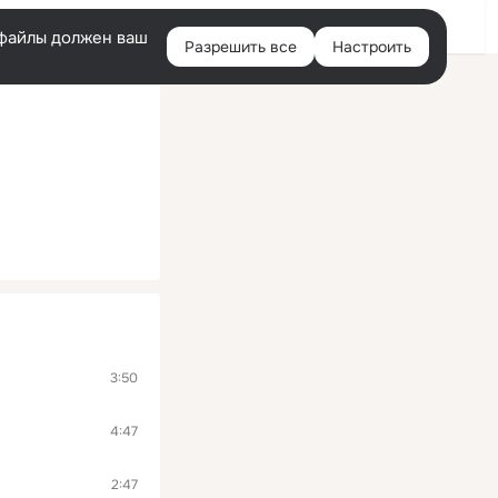
Войти
e-файлы должен ваш
Разрешить все
Настроить
Правая
колонка
3:50
4:47
2:47