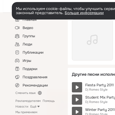
Мы используем cookie-файлы, чтобы улучшить сервис
законный представитель.
Больше информации
Левая
Главная
колонка
Видео
Группы
Люди
Публикации
Игры
Подарки
Другие песни исполн
Поздравления
Fiesta Party 2011
Рекомендации
Dj Romeo Style
Сменить язык
Student Mix Part
Рекламодателям
Помощь
Dj Romeo Style
Новости
Ещё
Winter Party 2011
Мы применяем
Dj Romeo Style