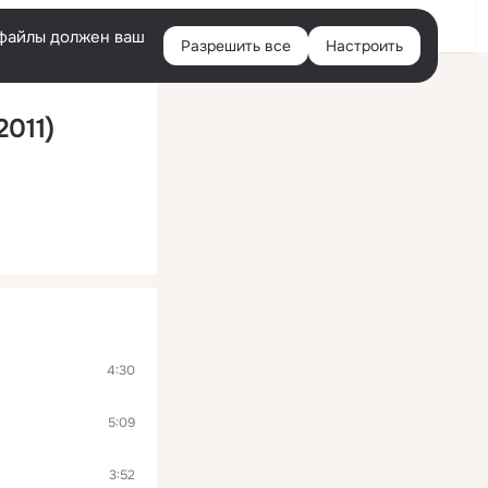
Войти
e-файлы должен ваш
Разрешить все
Настроить
Правая
колонка
2011)
4:30
5:09
3:52