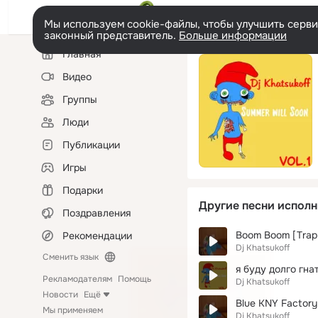
Мы используем cookie-файлы, чтобы улучшить сервис
законный представитель.
Больше информации
Левая
Главная
колонка
Видео
Группы
Люди
Публикации
Игры
Подарки
Другие песни исполн
Поздравления
Boom Boom [Trap 
Рекомендации
Dj Khatsukoff
Сменить язык
я буду долго гна
Рекламодателям
Помощь
Dj Khatsukoff
Новости
Ещё
Blue KNY Factory
Мы применяем
Dj Khatsukoff