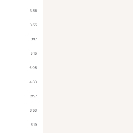
3:56
3:55
3:17
3:15
6:08
4:33
2:57
3:53
5:19