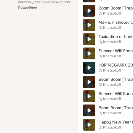
рекомендательные технологии
Подробнее
Boom Boom [Trap 
Dj Khatsukoff
Мама, я влюбился
Dj Khatsukoff
Toxication of Lov
Dj Khatsukoff
Summer Will Soon 
Dj Khatsukoff
KBR MEGAMIX 2013
Dj Khatsukoff
Boom Boom [Trap 
Dj Khatsukoff
Summer Will Soon 
Dj Khatsukoff
Boom Boom [Trap 
Dj Khatsukoff
Happy New Year M
Dj Khatsukoff