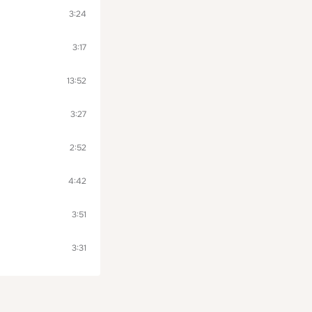
3:24
3:17
13:52
3:27
2:52
4:42
3:51
3:31