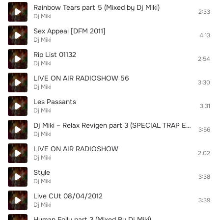
Rainbow Tears part 5 (Mixed by Dj Miki)
2:33
Dj Miki
Sex Appeal [DFM 2011]
4:13
Dj Miki
Rip List 01132
2:54
Dj Miki
LIVE ON AIR RADIOSHOW 56
3:30
Dj Miki
Les Passants
3:31
Dj Miki
Dj Miki – Relax Revigen part 3 (SPECIAL TRAP EDIT )
3:56
Dj Miki
LIVE ON AIR RADIOSHOW
2:02
Dj Miki
Style
3:38
Dj Miki
Live CUt 08/04/2012
3:39
Dj Miki
Human Folly part 3 (Mixed By Dj Miki)