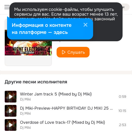
Войти
Мы используем cookie-файлы, чтобы улучшить
сервисы для вас. Если ваш возраст менее 13 лет,
настроить cookie-файлы должен ваш законный
представитель.
Больше информации
Информация о контенте
I will remember
Разрешить все
Настроить
на платформе — здесь
Dj Miki
Слушать
Другие песни исполнителя
Winter Jam track 5 (Mixed by Dj Miki)
0:59
Dj Miki
Dj Miki-Preview-HAPPY BIRTHDAY DJ MIKI 25 июня н/к Style
10:15
Dj Miki
Overdose of Love track-17 (Mixed by Dj Miki)
2:53
Dj Miki