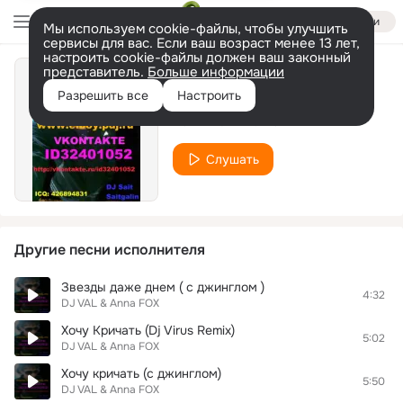
Войти
Мы используем cookie-файлы, чтобы улучшить
сервисы для вас. Если ваш возраст менее 13 лет,
настроить cookie-файлы должен ваш законный
представитель.
Больше информации
Где Ты ?!
Разрешить все
Настроить
DJ VAL & Anna FOX
Слушать
Другие песни исполнителя
Звезды даже днем ( с джинглом )
4:32
DJ VAL & Anna FOX
Хочу Кричать (Dj Virus Remix)
5:02
DJ VAL & Anna FOX
Хочу кричать (с джинглом)
5:50
DJ VAL & Anna FOX