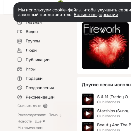
Мы используем cookie-файлы, чтобы улучшить сервис
законный представитель.
Больше информации
Левая
Главная
колонка
Видео
Группы
Люди
Публикации
Игры
Подарки
Другие песни исполн
Поздравления
S & M (Freddy O. 
Рекомендации
Club Madness
Сменить язык
Starships (Sunny 
Рекламодателям
Помощь
Club Madness
Новости
Ещё
Beauty And The Be
Мы применяем
Club Madness