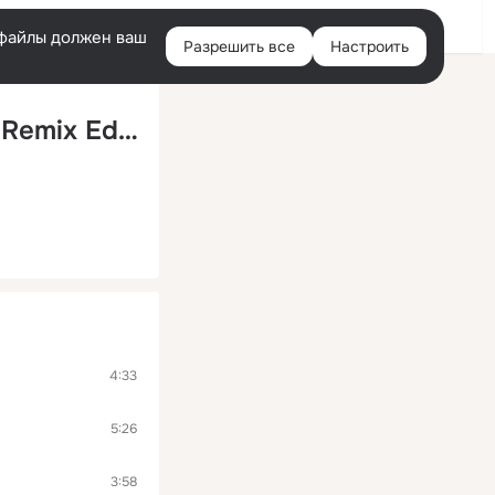
Войти
e-файлы должен ваш
Разрешить все
Настроить
Правая
колонка
Hey Baby (Drop It To The Floor) (OMG Remix Edit)
4:33
5:26
3:58