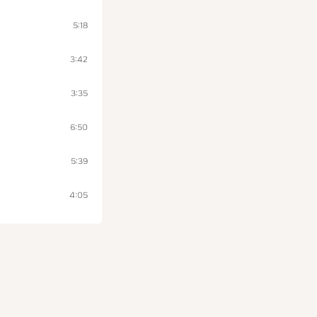
5:18
3:42
3:35
6:50
5:39
4:05