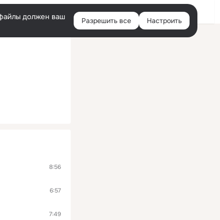
Войти
e-файлы должен ваш
Разрешить все
Настроить
Правая
колонка
8:56
6:57
7:49