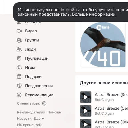
Мы используем cookie-файлы, чтобы улучшить сервис
законный представитель.
Больше информации
Левая
Главная
колонка
Видео
Группы
Люди
Публикации
Игры
Подарки
Другие песни исполн
Поздравления
Astral Breeze (Roz
Рекомендации
Bot Cipryan
Сменить язык
Astral Breeze (Cel
Рекламодателям
Помощь
Bot Cipryan
Новости
Ещё
Astral Breeze (Ori
Мы применяем
Bot Cipryan