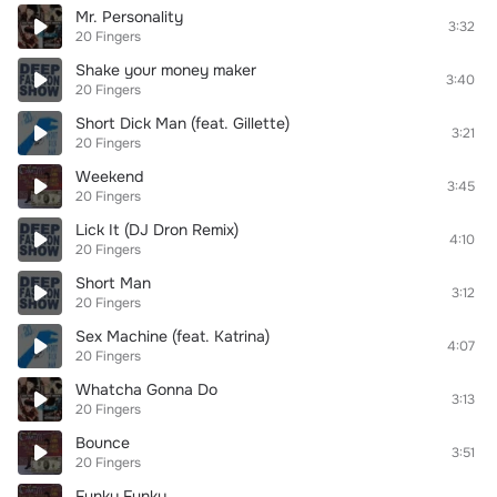
Mr. Personality
3:32
20 Fingers
Shake your money maker
3:40
20 Fingers
Short Dick Man (feat. Gillette)
3:21
20 Fingers
Weekend
3:45
20 Fingers
Lick It (DJ Dron Remix)
4:10
20 Fingers
Short Man
3:12
20 Fingers
Sex Machine (feat. Katrina)
4:07
20 Fingers
Whatcha Gonna Do
3:13
20 Fingers
Bounce
3:51
20 Fingers
Funky Funky