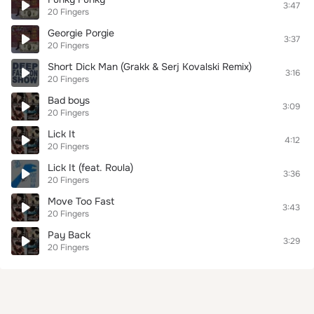
3:47
20 Fingers
Georgie Porgie
3:37
20 Fingers
Short Dick Man (Grakk & Serj Kovalski Remix)
3:16
20 Fingers
Bad boys
3:09
20 Fingers
Lick It
4:12
20 Fingers
Lick It (feat. Roula)
3:36
20 Fingers
Move Too Fast
3:43
20 Fingers
Pay Back
3:29
20 Fingers