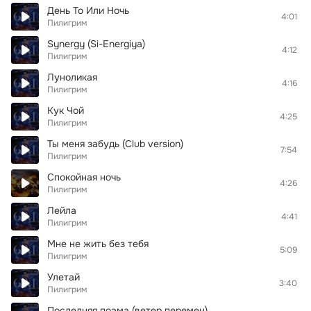
День То Или Ночь
4:01
Пилигрим
Synergy (Si-Energiya)
4:12
Пилигрим
Луноликая
4:16
Пилигрим
Кук Чой
4:25
Пилигрим
Ты меня забудь (Club version)
7:54
Пилигрим
Спокойная ночь
4:26
Пилигрим
Лейла
4:41
Пилигрим
Мне не жить без тебя
5:09
Пилигрим
Улетай
3:40
Пилигрим
Последняя поэма (ветер перемен)