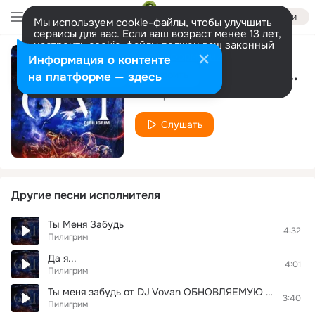
Войти
Мы используем cookie-файлы, чтобы улучшить
сервисы для вас. Если ваш возраст менее 13 лет,
настроить cookie-файлы должен ваш законный
представитель.
Больше информации
Информация о контенте
Узбекская народная
Разрешить все
Настроить
на платформе — здесь
Пилигрим
Слушать
Другие песни исполнителя
Ты Меня Забудь
4:32
Пилигрим
Да я...
4:01
Пилигрим
Ты меня забудь от DJ Vovan ОБНОВЛЯЕМУЮ КОЛЛЕКЦИЮ МУЗЫКИ С LOVE RADIO + ЕЖЕНЕДЕЛЬНЫЕ НОВИНКИ КАЧАЕМ ЗДЕСЬ - DFM-HUB 93.186.99.118(двоеточие)411
3:40
Пилигрим