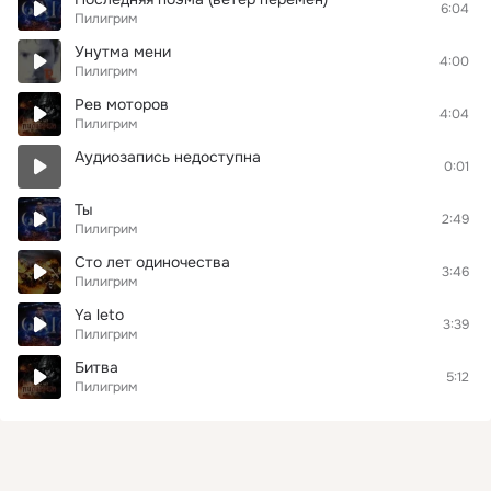
6:04
Пилигрим
Унутма мени
4:00
Пилигрим
Рев моторов
4:04
Пилигрим
Аудиозапись недоступна
0:01
Ты
2:49
Пилигрим
Сто лет одиночества
3:46
Пилигрим
Ya leto
3:39
Пилигрим
Битва
5:12
Пилигрим