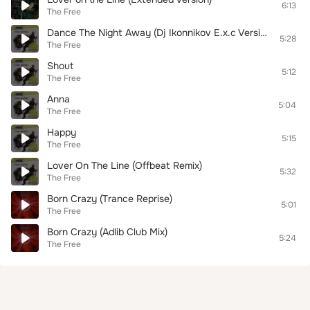
6:13
The Free
Dance The Night Away (Dj Ikonnikov E.x.c Version)
5:28
The Free
Shout
5:12
The Free
Anna
5:04
The Free
Happy
5:15
The Free
Lover On The Line (Offbeat Remix)
5:32
The Free
Born Crazy (Trance Reprise)
5:01
The Free
Born Crazy (Adlib Club Mix)
5:24
The Free