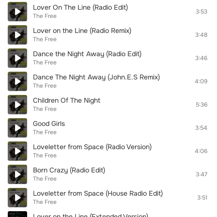
Lover On The Line (Radio Edit)
3:53
The Free
Lover on the Line (Radio Remix)
3:48
The Free
Dance the Night Away (Radio Edit)
3:46
The Free
Dance The Night Away (John.E.S Remix)
4:09
The Free
Children Of The Night
5:36
The Free
Good Girls
3:54
The Free
Loveletter from Space (Radio Version)
4:06
The Free
Born Crazy (Radio Edit)
3:47
The Free
Loveletter from Space (House Radio Edit)
3:51
The Free
Lover on the Line (Extended Version)