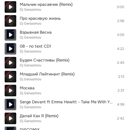
Мальчик-красавчик (Remix)
3:00
Dj Gerasimov
Про красивую жизнь
2:56
Dj Gerasimov
Взрывная Весна
3:05
Dj Gerasimov
08 - no text CD1
4:22
Dj Gerasimov
Будем Счастливы (Remix)
2:45
Dj Gerasimov
Младший Лейтинант (Remix)
2:13
Dj Gerasimov
Москва
2:37
Dj Gerasimov
Serge Devant ft Emma Hewitt - Take Me With You
4:59
Dj Gerasimov
Делай Как Я (Remix)
2:42
Dj Gerasimov
DISCOMIX