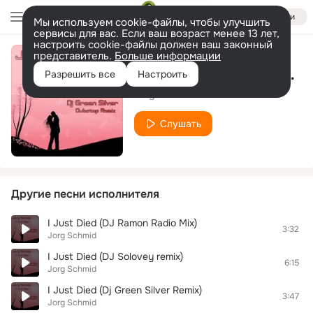
Войти
Мы используем cookie-файлы, чтобы улучшить
сервисы для вас. Если ваш возраст менее 13 лет,
настроить cookie-файлы должен ваш законный
представитель.
Больше информации
I Just Died (DJ Solovey remix) (Radio edit)
Разрешить все
Настроить
Jorg Schmid
Слушать
Другие песни исполнителя
I Just Died (DJ Ramon Radio Mix)
3:32
Jorg Schmid
I Just Died (DJ Solovey remix)
6:15
Jorg Schmid
I Just Died (Dj Green Silver Remix)
3:47
Jorg Schmid