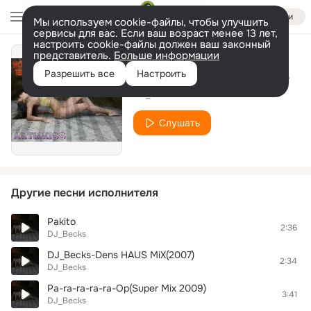
Войти
Мы используем cookie-файлы, чтобы улучшить
сервисы для вас. Если ваш возраст менее 13 лет,
настроить cookie-файлы должен ваш законный
представитель.
Больше информации
Living on video(MIX 2007 YEAR)
Разрешить все
Настроить
DJ_Becks
Слушать
Другие песни исполнителя
Pakito
2:36
DJ_Becks
DJ_Becks-Dens HAUS MiX(2007)
2:34
DJ_Becks
Pa-ra-ra-ra-ra-Op(Super Mix 2009)
3:41
DJ_Becks