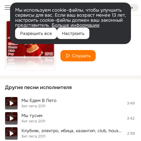
Войти
Мы используем cookie-файлы, чтобы улучшить
сервисы для вас. Если ваш возраст менее 13 лет,
настроить cookie-файлы должен ваш законный
представитель.
Больше информации
Мандала
Разрешить все
Настроить
Хит лета 2011
Слушать
Другие песни исполнителя
Мы Едем В Лето
3:49
Хит лета 2011
Мы тусим
3:42
Хит лета 2011
Клубняк, электро, ибица, казантип, club, house, electro, клубная музыка, ibiza
2:59
Хит лета 2011