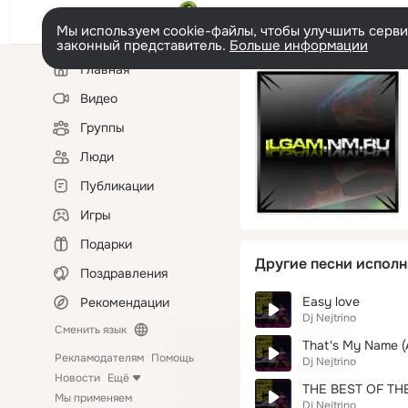
Мы используем cookie-файлы, чтобы улучшить сервис
законный представитель.
Больше информации
Левая
Главная
колонка
Видео
Группы
Люди
Публикации
Игры
Подарки
Другие песни исполн
Поздравления
Easy love
Рекомендации
Dj Nejtrino
Сменить язык
That's My Name (
Рекламодателям
Помощь
Dj Nejtrino
Новости
Ещё
THE BEST OF TH
Мы применяем
Dj Nejtrino