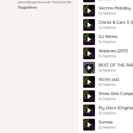
рекомендательные технологии
Подробнее
Vechno Molodoy
Dj Nejtrino
Chiсks & Cars 5 
Dj Nejtrino
DJ Nitrino
Dj Nejtrino
Airplanes (2011)
Dj Nejtrino
BEST OF THE RAЙ
Dj Nejtrino
tltctro jazz
Dj Nejtrino
Show Girls Compet
Dj Nejtrino
My Disco (Original
Dj Nejtrino
Sunrise
Dj Nejtrino