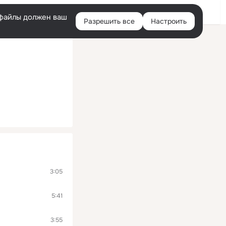
Войти
e-файлы должен ваш
Разрешить все
Настроить
Правая
колонка
3:05
5:41
3:55