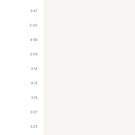
3:47
2:40
4:56
3:09
3:14
4:15
3:15
3:07
3:25