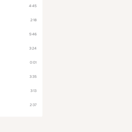
4:45
2:18
5:46
3:24
0:01
3:35
3:13
2:37