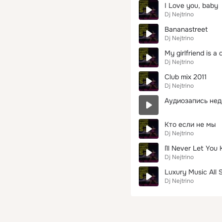
I Love you, baby
Dj Nejtrino
Bananastreet
Dj Nejtrino
My girlfriend is a
Dj Nejtrino
Club mix 2011
Dj Nejtrino
Аудиозапись нед
Кто если не мы
Dj Nejtrino
I`ll Never Let You
Dj Nejtrino
Luxury Music All S
Dj Nejtrino