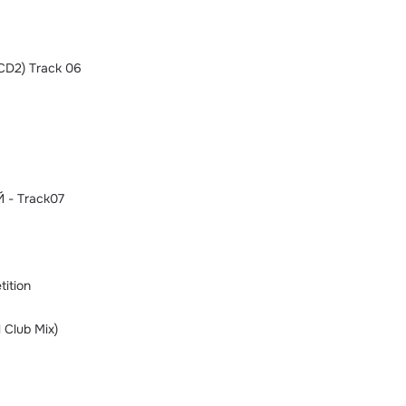
(CD2) Track 06
 - Track07
ition
 Club Mix)