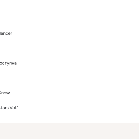
 dancer
оступна
 Know
tars Vol.1 -