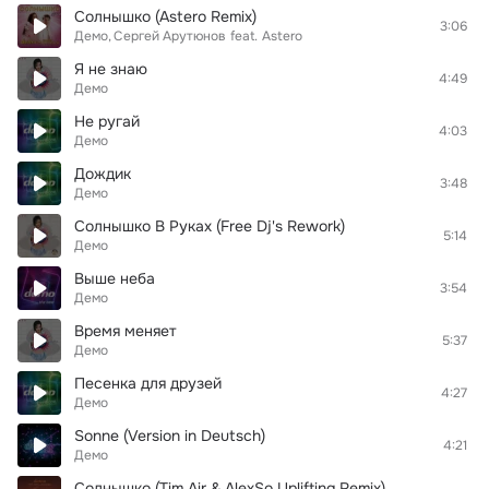
Солнышко (Astero Remix)
3:06
Демо
Сергей Арутюнов
feat.
Astero
Я не знаю
4:49
Демо
Не ругай
4:03
Демо
Дождик
3:48
Демо
Солнышко В Руках (Free Dj's Rework)
5:14
Демо
Выше неба
3:54
Демо
Время меняет
5:37
Демо
Песенка для друзей
4:27
Демо
Sonne (Version in Deutsch)
4:21
Демо
Солнышко (Tim Air & AlexSo Uplifting Remix)