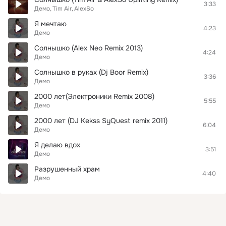
3:33
Демо
Tim Air
AlexSo
Я мечтаю
4:23
Демо
Солнышко (Alex Neo Remix 2013)
4:24
Демо
Солнышко в руках (Dj Boor Remix)
3:36
Демо
2000 лет(Электроники Remix 2008)
5:55
Демо
2000 лет (DJ Kekss SyQuest remix 2011)
6:04
Демо
Я делаю вдох
3:51
Демо
Разрушенный храм
4:40
Демо