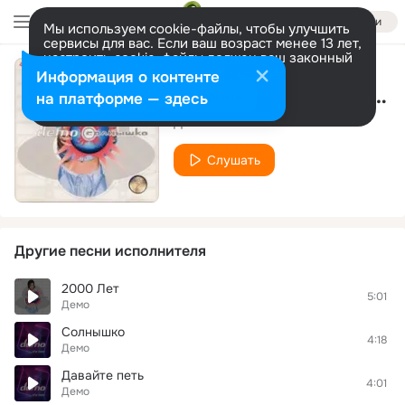
Войти
Мы используем cookie-файлы, чтобы улучшить
сервисы для вас. Если ваш возраст менее 13 лет,
настроить cookie-файлы должен ваш законный
представитель.
Больше информации
Информация о контенте
2000 лет (Raduga remix)
Разрешить все
Настроить
на платформе — здесь
Демо
Слушать
Другие песни исполнителя
2000 Лет
5:01
Демо
Солнышко
4:18
Демо
Давайте петь
4:01
Демо